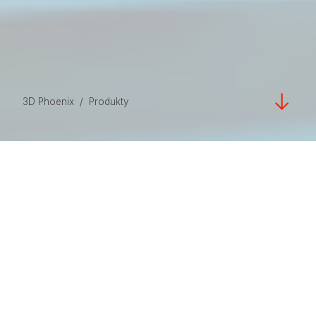
3D Phoenix
/
Produkty
Producent