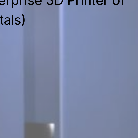
erprise 3D Printer of
tals)